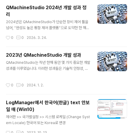
개발 생산성을 중심으로전반적인 시스템이 재정비되었습
QMachineStudio 2024년 개발 성과 정
니다.본 글에서는 2025년 주요 개선 사항을사용자 관점과
리
기술적 관점에서 정리합니다.1. UI 렌더링 및 데이터 처리
글 내용
성능 개선대규모 데이터 환경에서의 UI 성능은개발 효율과
2024년은 QMachineStudio가 단순한 장비 제어 툴을
운영 안정성에 직접적인 영향을 미칩니다.2025년에는 UI
넘어, “완성도 높은 통합 제어 플랫폼”으로 도약한 한 해였
렌더링 구조와 내부 처리 방식이 개선되며체감 성능이 크
습니다.기능 확장, 성능 개선, 사용자 경험(UX) 개선까지
작성시간
0
0
2026. 3. 24.
게 향상되었습니다.주요 변화DataGrid 및 ItemDisplay
전반적인 영역에서 의미 있는 변화가 이루어졌습니다.이번
렌더링 성능..
글에서는 2024년 한 해 동안의 핵심 개발 성과를 기술적
관점에서 정리해보겠습니다.1. Studio와 Core 통합 – 구
2023년 QMachineStudio 개발 성과
조적 진화의 시작2024년 가장 중요한 변화 중 하나는QM
글 내용
QMachineStudio는 작년 한해 동안 몇 가지 중요한 개발
achineStudio와 XMachineCore의 저장소 통합입니
성과를 이루었습니다. 이러한 성과들은 기술적 안정성, 사
다.Studio와 Core 간 의존성 문제 해결패키지 참조 및 구
용자 경험, 그리고 비즈니스 응용 측면에서 상당한 발전을
조 정리통합된 아키텍처 기반으로 유지보수 효율 증가이
나타냅니다. 첫 번째 주요 성과는 GUI Designer의 안정
작업은 단순한 병합이 아니라향후 확장성과 안정성을 고려
작성시간
0
0
2024. 1. 2.
화입니다. 이는 사용자 인터페이스(UI)의 질을 향상시키고,
한 플랫폼 재정비 작업이었습니다.2. 스크립트 엔진 및 ..
최종 사용자에게 더 나은 경험을 제공합니다. GUI Desig
ner는 사용자가 직관적이고 효율적인 방법으로 시스템을
LogManager에서 한국어(한글) text 안보
제어할 수 있게 함으로써, 전체적인 시스템의 사용성을 크
일 때 (Win10)
게 향상시켰습니다. DesignControl의 개발, 디버깅, 리
글 내용
팩토링도 주목할 만한 성과 중 하나입니다. 이는 시스템의
제어판 >> 국가별설정 >> 시스템 로케일 (Change Syst
모듈화를 촉진하고, 유지 보수를 용이하게 함으로써 장기
em Locale) 한국어 또는 Korea로 변경
적인 개발 효율성을 제공합니다. 리팩토링은 기존 코드의
작성시간
0
0
2023. 10. 13.