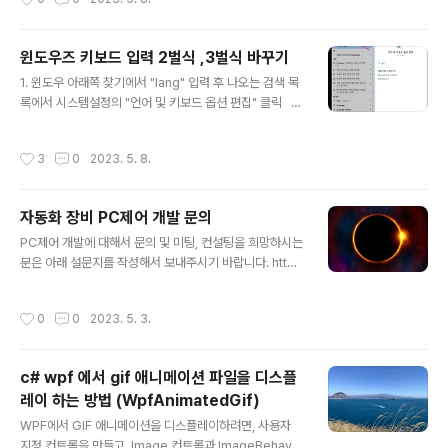
3: .NET Framework 1.1 Windows Vista / Windows
혼자만의 생각으로 전혀 편리하지 않은 기능으로 개발 📌
Server 2008: .NET Framework 3.0 Windows 7 /
..
Windows Server 2008 R2: .NET Framework 3.5
윈도우즈 키보드 입력 2벌식 ,3벌식 바꾸기
Windows 8 / Windows Server 2012: .NET Frame
글 내용
work 4.5 Windows 8.1 / Windows Server 2012 R
1. 윈도우 아래쪽 찾기에서 "lang" 입력 후 나오는 검색 목
2: .NET Framework 4.5.1 Wind..
록에서 시스템설정의 "언어 및 키보드 옵션 편집" 클릭 ​ ​ 2.
한국어 옵션 선택 ​ ​ ​ 3. Microsoft 입력기의 "옵션"버튼 클
릭 ​ ​ ​ 4. 하드웨어 키보드 리스트에서 2벌식 , 3벌식 선택 ​
작성시간
3
0
2023. 5. 8.
자동화 장비 PC제어 개발 문의
글 내용
PC제어 개발에 대해서 문의 및 미팅, 컨설팅을 희망하시는
분은 아래 설문지를 작성해서 보내주시기 바랍니다. http
s://docs.google.com/forms/d/e/1FAIpQLScazYj
hPcEY8ouLV3KebGkr9Qs09dvssKrn5v-chVZ-LI
작성시간
0
0
2023. 5. 3.
wPjQ/viewform ​
c# wpf 에서 gif 애니메이션 파일을 디스플
레이 하는 방법 (WpfAnimatedGif)
글 내용
WPF에서 GIF 애니메이션을 디스플레이하려면, 사용자
지정 컨트롤을 만들고, Image 컨트롤과 ImageBehavio