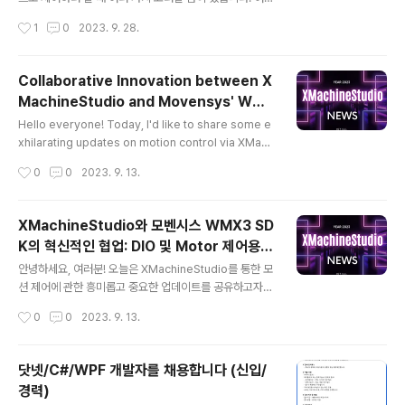
오류를 발생시킨다면, 그 오류가 발생하기 직전의 모든 조
일부를 나열해 드리겠습니다 ​ ​ ✔ 일반적인 고려사항 ​ 하드
작성시간
1
0
2023. 9. 28.
건과 상황, 그리고 각각의 시퀀스 간의 현재 상태를 정밀하
웨어 호환성: PLC와 PC 간의 통신 인터페이스와 프로토
게 파악하는 것이 필요하다..
콜을 확인하세요. 적절한 통신 카드나 어댑터, 그리고 필요
한 경우 변환기 등이 필요할 수 있습니다. 소프트웨어 호환
Collaborative Innovation between X
성: PLC의 프로토콜과 PC의 제어 소프트웨어 간의 호환
MachineStudio and Movensys' WMX
성을 확인해야 합니다. OPC 서버와 같은 중간 소프트웨어
글 내용
3 SDK: Exciting News on DIO & Moto
를 사용하여 통신을 원활하게 할 수 있습니다. 응답 시간: P
Hello everyone! Today, I'd like to share some e
r Control Driver Development!
C 제어 시스템은 일반적으로 PLC보다 높은 운영 체제 오
xhilarating updates on motion control via XMach
버헤드를 가지기 때문에 실시간 처리에 대한 응답 시간을
ineStudio. First, let's delve into Movensys' WMX
작성시간
0
0
2023. 9. 13.
고려해야 합니다. 안정성: PLC는 일반적으로 고장률이 낮
3. Built upon a proprietary technological archite
고 신뢰성이 높..
cture known as Moventecture, the WMX3 soluti
on enables advanced motion control directly on
XMachineStudio와 모벤시스 WMX3 SD
a Windows PC using purely software mechanis
K의 혁신적인 협업: DIO 및 Motor 제어용 D
ms. This monumental innovation simplifies the h
글 내용
river 개발 소식!
istorically complicated is..
안녕하세요, 여러분! 오늘은 XMachineStudio를 통한 모
션 제어에 관한 흥미롭고 중요한 업데이트를 공유하고자
합니다. 먼저, 모벤시스의 WMX3에 대해 알아봅시다. W
작성시간
0
0
2023. 9. 13.
MX3는 Moventecture(모벤텍처)라는 독자적인 기술
아키텍처를 바탕으로 만들어진 솔루션으로, 순수 소프트웨
어만을 이용해 Windows PC에서의 고급 모션제어를 가
닷넷/C#/WPF 개발자를 채용합니다 (신입/
능하게 합니다. 기존의 복잡한 하드웨어 컨트롤러와 그에
경력)
따른 복잡한 배선 문제를 크게 간소화시켜, 단일 PC에서
글 내용