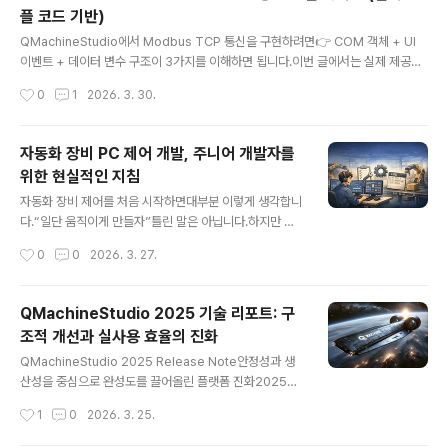
플 코드 기반)
다일반적인 프로그램은 문제가 생기면 재시작하면 끝이다.
글 내용
하지만 자동화 장비는 다르다.모터가 움직이는 중일 수 있
QMachineStudio에서 Modbus TCP 통신을 구현하려면👉 COM 객체 + UI
고센서가 트리거된 상태일 수 있고제품이 장비 안에 끼어
이벤트 + 데이터 변수 구조이 3가지를 이해하면 됩니다.이번 글에서는 실제 제공된
있을 수도 있다이 상황에서 프로그램이 멈추면?단순 버그
샘플 소스를 기반으로👉 연결 → 읽기 → 쓰기 → UI 연동까지 전체 흐름을 설명합
작성시간
0
1
2026. 3. 30.
가 아니라 설비 사고로 이어진다.컴퓨터..
니다.🖥️ 1. 전체 구조 이해 (샘플 기준)샘플 코드에서 핵심 변수는 다음과 같습니다: b
ool IsClientConnectedint Slave = 1int Address = 0bool BitDatabool In
putBitDatint WordInputDataReadint WordDataarray BitDataArray[8] =
자동화 장비 PC 제어 개발, 주니어 개발자를
{OFF} 👉 핵심 포인트:Slave → Modbus Slave IDAddress → 시작 주소BitD
위한 현실적인 지침
ata / ..
글 내용
자동화 장비 제어를 처음 시작하면대부분 이렇게 생각합니
다.“일단 움직이게 만들자”틀린 말은 아닙니다.하지만 그
방식으로 개발을 계속하면어느 순간부터는 내 코드가 내가
작성시간
0
0
2026. 3. 27.
감당이 안 되는 상태가 됩니다.이 글은 단순히 “어떻게 개
발하는지”가 아니라어떻게 개발해야 오래 살아남는지에
대한 이야기입니다.장비 제어는 “코딩”이 아니라 “이해”다
QMachineStudio 2025 기술 리포트: 구
처음 해야 할 일은 코드를 짜는 게 아닙니다.자재가 어디서
조적 개선과 실사용 효율의 진화
어디로 이동하는지어떤 타이밍에 무엇이 움직이는지센서
글 내용
가 왜 존재하는지이걸 이해해야 합니다.특히 중요한 질문
QMachineStudio 2025 Release Note안정성과 생
은 이것입니다:“이 동작이 왜 필요한가?”이 질문에 답을 못
산성을 중심으로 완성도를 끌어올린 플랫폼 진화2025년
하면코드는 만들어도 결국 유지 못합니다.시퀀스를 if문으
QMachineStudio는 기능 확장보다는플랫폼의 구조적
작성시간
1
0
2026. 3. 25.
로만 짜지 마라주니어가 가장 많이 하는 실수입니다. if (A)
완성도와 실사용 품질을 높이는 데 집중한 해였습니다.자
{ }else if (B) { }el..
동화 장비 제어 환경에서 요구되는정확성, 안정성, 그리고