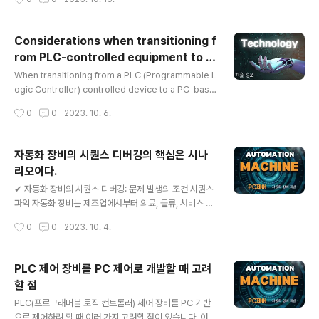
구조를..
Considerations when transitioning f
rom PLC-controlled equipment to P
글 내용
C-based control.
When transitioning from a PLC (Programmable L
ogic Controller) controlled device to a PC-base
d control system, several considerations come
작성시간
0
0
2023. 10. 6.
into play. ✔ General Considerations: Hardware
Compatibility: Ensure the communication interfa
ces and protocols between the PLC and PC are
자동화 장비의 시퀀스 디버깅의 핵심은 시나
compatible. Depending on your needs, you mig
리오이다.
ht require the appropriate communication card
글 내용
s, adapters, and in some cases, c..
✔ 자동화 장비의 시퀀스 디버깅: 문제 발생의 조건 시퀀스
파악 자동화 장비는 제조업에서부터 의료, 물류, 서비스 산
업에 이르기까지 다양한 분야에서 중요한 역할을 하고 있
작성시간
0
0
2023. 10. 4.
다. 이런 장비는 수많은 작동 시퀀스와 변수에 의해 제어되
며, 때로는 예상치 못한 문제가 발생하기도 한다. 이때, 문
제의 원인을 정확히 파악하기 위해서는 해당 문제가 발생
PLC 제어 장비를 PC 제어로 개발할 때 고려
할 수 있는 조건의 시퀀스, 즉 '시나리오'를 철저히 조사하
할 점
는 것이 중요하다. ✔ 시나리오: 조건의 시퀀스 시나리오는
글 내용
일련의 조건과 상황, 그리고 그들이 연속적으로 발생하는
PLC(프로그래머블 로직 컨트롤러) 제어 장비를 PC 기반
순서를 의미한다. 예를 들어, 자동화 장비가 특정 작업 중에
으로 제어하려 할 때 여러 가지 고려할 점이 있습니다. 여기