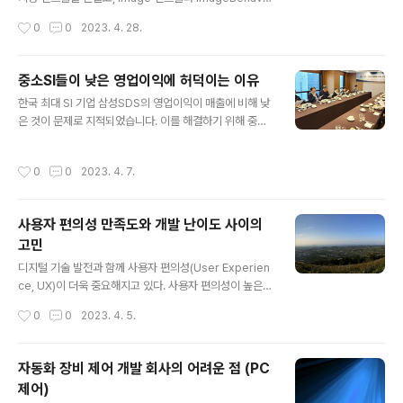
r를 사용해야 합니다. 먼저, NuGet에서 WpfAnimated
작성시간
0
0
2023. 4. 28.
Gif 라이브러리를 설치해야 합니다. 이 라이브러리를 사용
하면 쉽게 GIF 애니메이션을 WPF에서 표시할 수 있습니
다. 이제 샘플 코드를 살펴봅시다. ​ 프로젝트에 WpfAnim
중소SI들이 낮은 영업이익에 허덕이는 이유
atedGif 라이브러리를 설치하세요. Install-Package W
글 내용
한국 최대 SI 기업 삼성SDS의 영업이익이 매출에 비해 낮
pfAnimatedGif -Version 1.4.23 새로운 WPF 컨트롤
은 것이 문제로 지적되었습니다. 이를 해결하기 위해 중소
을 만듭니다. 이름을 GifImageControl로 지정하겠습니
SI 및 SW기업들이 모여 협의회를 결성하여 공공SI시장의
다. ​ GifImageControl.xaml에 다음과 같이 코드를 추가
사업대가 문제와 대기업 참여 제한 완화 문제를 논의하고
합니다. ​ ​ ​ GifImageControl.xaml.cs에 다음과 같..
작성시간
0
0
2023. 4. 7.
있습니다. 기업인들은 발주자인 공무원들의 책임 회피, 설
계 중요성에 대한 인식 부족, 코딩에만 집중하는 문제 등을
지적하며, 책임 있는 기구와 대가를 보장하는 절차 및 제도
사용자 편의성 만족도와 개발 난이도 사이의
가 필요하다고 주장합니다. 또한, SW 생산 기술 발전이 혁
고민
신에 필수적이라는 견해를 제시했습니다. https://zdnet.
글 내용
co.kr/view/?no=20230320095950&fbclid=IwA
디지털 기술 발전과 함께 사용자 편의성(User Experien
R30TGKcqg1HTMoe00Jqjl5AQS--E-qdKxwam
ce, UX)이 더욱 중요해지고 있다. 사용자 편의성이 높은
uwSy5ueLjEJP9NmGkPIMtI#_enlip..
제품이나 서비스는 이용자들의 만족도를 높이고 충성도를
작성시간
0
0
2023. 4. 5.
증가시킨다. 하지만 개발자들은 사용자 편의성을 최대한
높이려면 많은 시간과 노력이 필요하다는 것을 알고 있다.
이러한 상황에서 개발자들은 어떻게 사용자 편의성을 높이
자동화 장비 제어 개발 회사의 어려운 점 (PC
면서도 효율적인 개발을 이룰 수 있을까? 🟢사용자 편의성
제어)
50% 달성의 효용 개발 시간 대비 사용자 편의성을 50%
글 내용