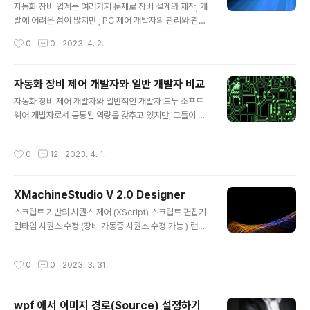
정도 확보하는 기능 개발은 만족도가 높다. 이는 초기 단계
자동화 장비 업계는 여러가지 문제로 장비 설계와 제작, 개
에서 기본적인 기능을 제공함으로써 사용자들이 서비스를
발에 어려운 점이 많지만 , PC 제어 개발자의 관리와 관련
이용하는데 큰 불편함이 없도록 하는 것이다. 이 단계에서
이슈만으로도 어려운 점이 상당히 많이 발생하게 됩니다.
작성시간
0
0
2023. 4. 2.
개발자들은 사용자들의 기본적인 요구를 충족시키며, 서비
아래 내용은 자동화 장비 PC 제어 개발과 개발자와 관련된
스를 사용하는데 필수적인 기능들을..
여러가지 어려운 점을 설명합니다. 1. 짧은 개발 기간 요구
및 일정 지연 전가 고객사가 짧은 개발 기간을 요구하면 제
자동화 장비 제어 개발자와 일반 개발자 비교
어 개발자는 기한 내에 프로젝트를 완성하기 어려울 수 있
글 내용
자동화 장비 제어 개발자와 일반적인 개발자 모두 소프트
습니다. 기구와 전장에서의 일정 지연이 제어 개발자에게
웨어 개발자로서 공통된 역량을 갖추고 있지만, 그들이 다
전가되면, 더 큰 스트레스와 압박감을 겪게 됩니다. 2. 상시
루는 분야와 관련된 특정 기술 및 경험에 차이가 있습니다.
대응 요구 주말, 휴일, 야간 등 고객사의 요구에 상시 대응
자동화 장비 제어 개발자의 장점은 다음과 같습니다: 전문
해야 하는 경우, 개발자의 업무와 삶의 균형이 무너질 수 있
작성시간
0
12
2023. 4. 1.
화된 기술 지식: 자동화 장비 제어 개발자는 자동화, 제어
습니다. 이로 인해 직무 만족도가 떨어질 수 있으며, 이직률
시스템, 로봇공학, 센서, 액츄에이터 등의 전문 지식을 가지
이 높아질 ..
고 있습니다. 이러한 전문 지식은 일반 개발자와 비교하여
XMachineStudio V 2.0 Designer
독특한 가치를 제공합니다. 실시간 시스템에 대한 이해: 자
글 내용
동화 장비 제어 개발자는 실시간 시스템에 대한 깊은 이해
스크립트 기반의 시퀀스 제어 (XScript) 스크립트 편집기
를 가지고 있어, 빠른 응답 시간과 높은 안정성을 요구하는
런타임 시퀀스 수정 (장비 가동중 시퀀스 수정 가능 ) 런타
애플리케이션에 적합한 솔루션을 제공할 수 있습니다. 물
임 디버깅 편리한 시퀀스 소스 유지 보수 Error DB 제공 U
리적 제약 조건에 대한 이해: 자동화 장비 제어 개발자는 기
ser Control Debug Logging IO Data 편집, IO Che
작성시간
0
0
2023. 3. 31.
계 및 기타 물리적 구성 요소..
ck , IO Monitoring Cylinder Data 편집, Cylinder T
est Motor Test , Motor Parameter , Motor Jog ,
Motor Monitoring , Motor Repeat TowerLamp C
wpf 에서 이미지 경로(Source) 설정하기
ontrol ( 타워램프 제어 스크립트 ) Built-in Multi-Thre