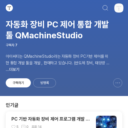
검색하기
티스토리
자동화 장비 PC 제어 통합 개발
툴 QMachineStudio
구독자
7
아이씨티는 QMachineStudio라는 자동화 장비 PC기반 제어를 위
한 통합 개발 툴을 개발 , 판매하고 있습니다. (반도체 장비, 태양광 장
비, 배터리 장비, 카메라 모듈 장비, SMT 장비, LED장비 제어 소프
...더보기
트웨어 ) 개발 &컨설팅 문의. contact@ict-lab.com
구독하기
방명록
신고하기 레이어
열기
인기글
PC 기반 자동화 장비 제어 프로그램 개발 순
서 ( 18단계 )
5
0
조회
14