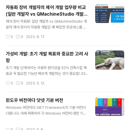
기 때문에, 단지 자신이 일하고 경험했던 라인, 공장 , 회사
자동화 장비 개발자의 제어 개발 업무량 비교
의 제한된 경험을 가지고 일반화하여 얘기하기 때문입니
(일반 개발자 vs QMachineStudio 개발
다. PLC로만 제어하는 라인에서 10년 이상 일했던 개발자
글 내용
자)
라면 장비 제어는 당연히 PLC로 해야지 , 안정성도 떨어지
제어 장비 자동화: 일반 개발자 vs QMachineStudio 개
고 버그도 많은 PC로 어떻게 제어를 하냐 할테고, 반도체
발자 제어 장비의 자동화 개발은 꽤 복잡한 프로세스를 요
라인에서 PC제어만 10년 이상 개발하던 제어 담당자는 자
구합니다. 그런데 QMachineStudio를 사용하면 이 과정
작성시간
0
0
2023. 8. 17.
동화 장비는 PC로 제어해야지 통신도 잘 못하고 대용량 데
이 얼마나 간편해지는지 함께 알아보겠습니다. 1. C++, C
이터 저장도 잘 안..
# 개발자의 업무량:시퀀스 및 커스텀 GUI 개발: 자동화 장
비의 주요 기능을 구현하는 부분입니다. 로그 툴 개발: 시스
가성비 개발: 초기 개발 목표와 중요한 고려 사
템 동작 로그를 기록하고 분석하기 위한 도구를 개발합니
항
다. Device 통신개발: 다양한 기기와의 연동 및 통신 로직
글 내용
을 개발합니다. MOTION 및 DIO Lib 개발: 모션 제어와
초기 개발 단계에서는 사용자 편의성을 50% 만족시킬 목
Digital I/O 제어에 필요한 라이브러리를 개발합니다. 데이
표로 꼭 필요한 기능만 빠르게 개발하는 것이 중요합니다.
터구조, JobFile구조, 에러 처리구조 개발: 시스템 구조와
이렇게 50% 만족도를 위한 개발은 가성비가 가장 좋다고
작성시간
0
0
2023. 5. 12.
에러 처리를 위한 로직과 데이터 구조..
할 수 있습니다. 시간이 충분하다면, 80%까지 개발 가성
비는 괜찮다고 볼 수 있습니다. 하지만, 처음부터 100% 완
벽한 기능을 목표로 개발할 때에는 다음과 같은 문제점들
윈도우 버전마다 닷넷 기본 버전
이 발생할 수 있습니다. 📌 너무 많고 난이도 높은 기능 개
글 내용
Windows 버전마다 .NET Framework의 기본 버전이
발 이슈로 인해 시작도 못함 (예: Designer) 📌 개발 기간
다릅니다. 아래 목록에서 각 Windows 버전에 대한 기본 .
이 너무 길어짐 (예: XScript에 모든 문법을 지원하려 했다
NET Framework 버전을 찾아볼 수 있습니다. Window
면?) 📌 개발이 될 때까지 사용자는 불편한 상태에 방치
s XP: .NET Framework 1.0 Windows Server 200
(예: VisionTool 편집기) 📌 사용자의 피드백 없이 개발자
작성시간
0
0
2023. 5. 8.