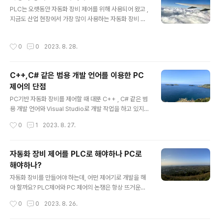
글 내용
을 보장합니다. 종합적인 제품 포트폴리오: Beckhoff는
PLC는 오랫동안 자동화 장비 제어를 위해 사용되어 왔고 ,
자동화 시스템, PC 제어 기술, 드라이브 기술 등과 같은 다
지금도 산업 현장에서 가장 많이 사용하는 자동화 장비 제
양한 제품과 솔루션을 제공합니다. 이는 고객이 그들의 요
어기이지만 전통적인 PLC 제어기나 개발 방식은 몇가지
구사항과 예산에 맞는 최적의 솔루션을 선택할 수 있게 해
단점이 있는 것도 사실이다. 복잡한 제어를 하기 어려운 구
작성시간
0
0
2023. 8. 28.
줍니다...
조 (래더 다이어그램) PLC (Programmable Logic Co
ntroller)는 주로 래더 다이어그램을 사용하여 프로그래밍
된다. 래더 다이어그램은 전기 회로도를 기반으로 한 시각
C++,C# 같은 범용 개발 언어를 이용한 PC
적 프로그래밍 방법이다. 이는 간단한 제어 작업에 적합하
제어의 단점
지만, 복잡한 제어 로직을 구현하기에는 한계가 있다. ​ ​ 제
글 내용
어 축 수에 따라 추가적인 HW 모듈 필요 PLC는 제어할 축
PC기반 자동화 장비를 제어할 때 대뿐 C++ , C# 같은 범
의 수가 많아질수록 추가적인 하드웨어 모듈이 필요하다.
용 개발 언어와 Visual Studio로 개발 작업을 하고 있지만
이는 비용과 설치 공간을 증가시킨다. ​ ​ 제한된 기능으로
, 사실 범용 언어를 이용한 자동화 장비 제어는 여러가지 문
작성시간
0
1
2023. 8. 27.
복..
제점이 많이 있다. 또한 이러한 문제점들로 인해 장비를 개
발하고 제작하는 기업들은 제어 소프트웨어 개발자를 채용
하고 관리하는데 커다란 어려움에 처해 있다. ​ 경험있는 숙
자동화 장비 제어를 PLC로 해야하나 PC로
련된 개발자가 필요 C++와 C#은 높은 수준의 추상화와
해야하나?
복잡한 구조를 가진 언어들이기 때문에, 이러한 언어들을
글 내용
효과적으로 사용하려면 상당한 경험과 지식이 필요하다.
자동화 장비를 만들어야 하는데, 어떤 제어기로 개발을 해
이는 개발자의 학습 곡선이 높고, 초보자에게는 특히 어려
야 할까요? PLC제어와 PC 제어의 논쟁은 항상 뜨거운것
울 수 있다. 따라서, 개발팀에 경험있는 숙련된 개발자가 필
같습니다. 다만 이런 논쟁을 하는 사람들이 정말 제대로 PL
작성시간
0
0
2023. 8. 26.
요하다. 개발 기간이 오래 걸림 C++와 C#은 상대적으로
C제어와 PC제어를 잘 모르고 하는 소리가 많은데요 , 이것
낮은 수준의 ..
은 어떤 사람이라도 모든 자동화 장비를 경험해 볼 수가 없