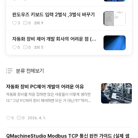
윈도우즈 키보드 입력 2벌식 ,3벌식 바꾸기
3
0
조회
9
자동화 장비 제어 개발 회사의 어려운 점 (PC
제어)
0
0
조회
5
분류 전체보기
주요 글 목록
자동화 장비 PC제어 개발이 어려운 이유
글 내용
자동화 장비를 처음 접하면 많은 사람들이 이렇게 생각한
다.“그냥 PC에서 장비 제어하면 되는 거 아닌가?”하지만
실제로 현장에 들어가 보면 이 말이 얼마나 위험한 생각인
지 바로 깨닫게 된다.자동화 장비 PC제어는 단순한 프로그
작성시간
0
0
2026. 4. 1.
램 개발이 아니라, 하드웨어 + 소프트웨어 + 실시간 제어
+ 안정성이 모두 결합된 분야다.이번 글에서는 자동화 장
비 PC제어 개발이 왜 어려운지, 실제 개발자 관점에서 정
QMachineStudio Modbus TCP 통신 완전 가이드 (실제 샘
리해본다.1. 소프트웨어 문제가 아니라 ‘시스템 전체’ 문제