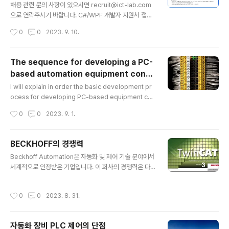
다양한 모션 제어를 실현하게 만들었습니다. Movensys
채용 관련 문의 사항이 있으시면 recruit@ict-lab.com
Movensys is an IT company providing total moti
으로 연락주시기 바랍니다. C#/WPF 개발자 지원서 접수
on control solutions. movensys.com 그리고 여기
( 사람인 )
작성시간
0
0
2023. 9. 10.
서 가장 큰 특징은 사용자가 필요로 하..
The sequence for developing a PC-
based automation equipment contr
글 내용
ol program (18 steps)
I will explain in order the basic development pr
ocess for developing PC-based equipment con
trol software. Although I have explained in gene
작성시간
0
0
2023. 9. 1.
ral order, if there are multiple developers, som
e steps can be developed simultaneously or in
advance, regardless of the order. The following
BECKHOFF의 경쟁력
contents should be considered as a rough orde
글 내용
Beckhoff Automation은 자동화 및 제어 기술 분야에서
r, and it is recommended to apply it appropriate
세계적으로 인정받은 기업입니다. 이 회사의 경쟁력은 다
ly to the development ac..
음과 같이 여러 가지 요소로 구성됩니다. 혁신: Beckhoff
는 항상 최첨단 기술을 개발하고 적용하며, 이러한 혁신적
작성시간
0
0
2023. 8. 31.
인 제품과 솔루션은 고객이 그들의 프로세스를 개선하고
효율성을 높일 수 있게 도와줍니다. 품질: Beckhoff 제품
은 높은 품질의 제조 및 설계 프로세스를 거쳐 만들어진다.
자동화 장비 PLC 제어의 단점
이러한 품질의 확보는 제품의 내구성, 신뢰성, 그리고 성능